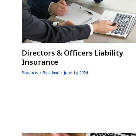
Directors & Officers Liability
Insurance
Products
By
admin
June 14, 2024
It covers directors and officers of an organization
that mismanages and causes damages to
stakeholders such as shareholders, consumers,
customers, public agencies (in case of violation of
law & regulation) etc. and the
committee/director/officer is sued.