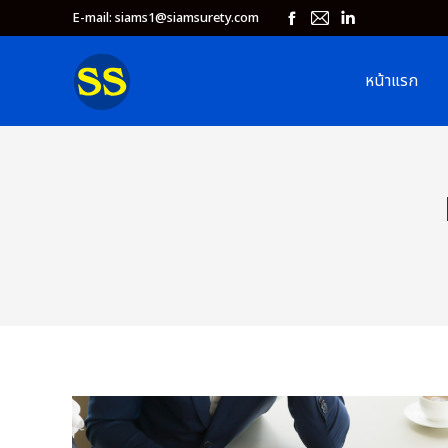
E-mail: siams1@siamsurety.com
Facebook
Mail
Linkedin
page
page
page
หน้าแรก
opens
opens
opens
in
in
in
new
new
new
window
window
window