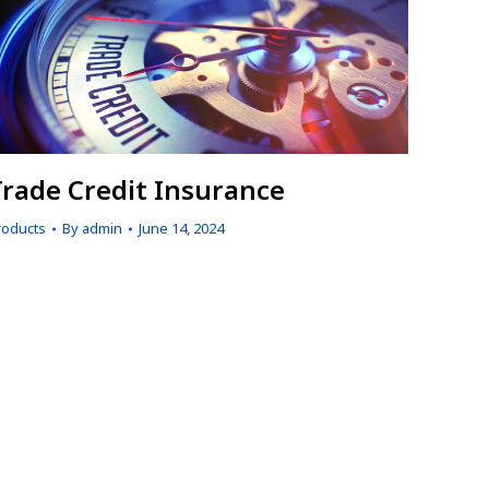
Trade Credit Insurance
roducts
By
admin
June 14, 2024
t covers unpaid account receivables, in which the
nsurance company will offer 90% coverage of total
mount of the unpaid account receivables,
rovided that all the customers (buyers)’ names
nder insurance must be declared so that the
nsurance company can analyze the financial
ecurity of those customers. This insurance will
enefit the company that enters into the business
ith the new customer. The insurance company