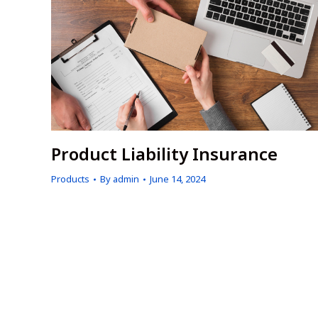
Product Liability Insurance
Products
By
admin
June 14, 2024
The Liability for Damages Arising from Unsafe
Products Act B.E. 2551 stipulates liability of produ
owner to consumers, but Product Liability
Insurance does not specify which type of products
is categorized as unsafe. If a consumer suffers
from damages arising from the use of any product
it will be deemed as an unsafe product, according