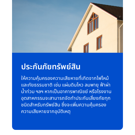
ประกันภัยทรัพย์สิน
ให้ความคุ้มครองความเสียหายที่เกิดจากไฟไหม้
และภัยธรรมชาติ เช่น แผ่นดินไหว ลมพายุ ฟ้าผ่า
น้ำท่วม ฯลฯ หากเป็นอาคารพาณิชย์ หรือโรงงาน
อุตสาหกรรมจะสามารถจัดทำประกันเสี่ยงภัยทุก
ชนิดสำหรับทรัพย์สิน ซึ่งจะเพิ่มความคุ้มครอง
ความเสียหายจากอุบัติเหตุ